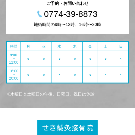
ご予約・お問い合わせ
0774-39-8873
施術時間の9時〜12時、16時〜20時
時間
月
火
水
木
金
土
日
9:00
~
○
○
○
○
○
○
×
12:00
16:00
~
○
○
×
○
○
×
×
20:00
※水曜日＆土曜日の午後、日曜日、祝日は休診