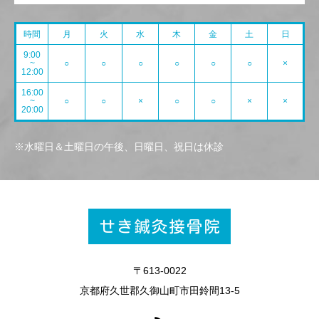
時間
月
火
水
木
金
土
日
9:00
~
○
○
○
○
○
○
×
12:00
16:00
~
○
○
×
○
○
×
×
20:00
※水曜日＆土曜日の午後、日曜日、祝日は休診
〒613-0022
京都府久世郡久御山町市田鈴間13-5