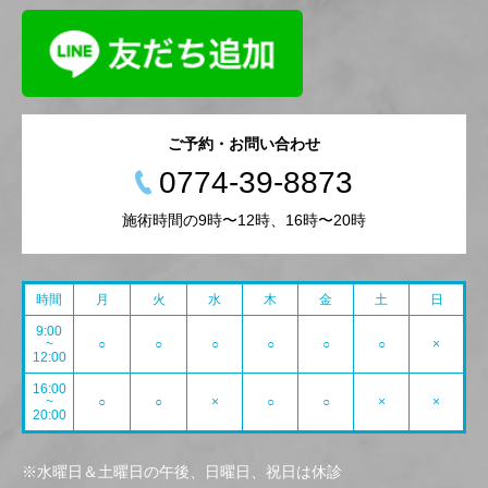
ご予約・お問い合わせ
0774-39-8873
施術時間の9時〜12時、16時〜20時
時間
月
火
水
木
金
土
日
9:00
~
○
○
○
○
○
○
×
12:00
16:00
~
○
○
×
○
○
×
×
20:00
※水曜日＆土曜日の午後、日曜日、祝日は休診