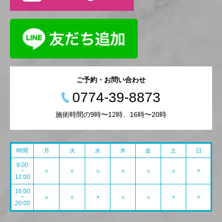
ご予約・お問い合わせ
0774-39-8873
施術時間の9時〜12時、16時〜20時
時間
月
火
水
木
金
土
日
9:00
~
○
○
○
○
○
○
×
12:00
16:00
~
○
○
×
○
○
×
×
20:00