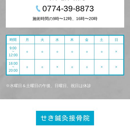
0774-39-8873
施術時間の9時〜12時、16時〜20時
時間
月
火
水
木
金
土
日
9:00
~
○
○
○
○
○
○
×
12:00
16:00
~
○
○
×
○
○
×
×
20:00
※水曜日＆土曜日の午後、日曜日、祝日は休診